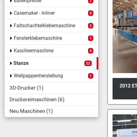
Ballenpresse
2
Casemaker - Inliner
6
Faltschachtelklebemaschine
3
Fensterklebemaschine
1
Kaschiermaschine
4
Stanze
22
Wellpappenherstellung
1
2012 E
3D-Drucker
1
Druckereimaschinen
6
Neu Maschinen
1