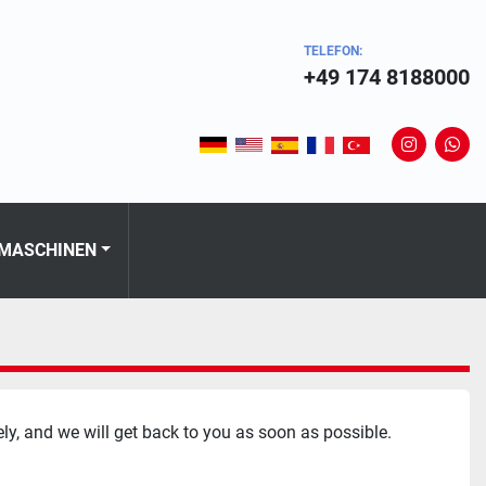
TELEFON:
+49 174 8188000
instagram
wha
 MASCHINEN
ly, and we will get back to you as soon as possible.