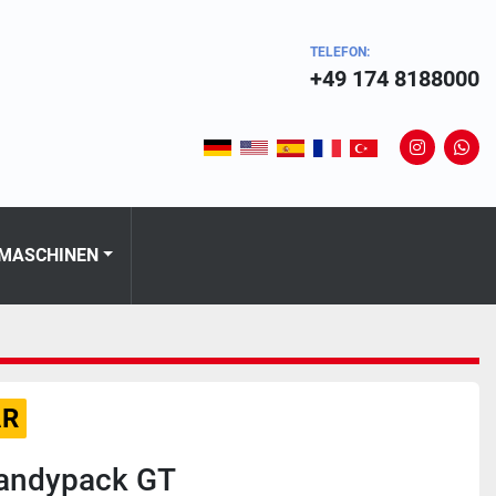
TELEFON:
+49 174 8188000
instagram
wha
 MASCHINEN
AR
andypack GT