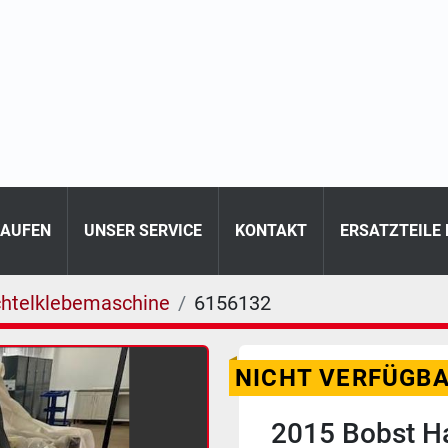
KAUFEN
UNSER SERVICE
KONTAKT
ERSATZTEILE
chtelklebemaschine
6156132
NICHT VERFÜGB
2015 Bobst H